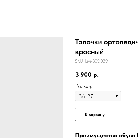
Тапочки ортопеди
красный
SKU:
LM-809.039
3 900
р.
Размер
В корзину
Преимущества обуви