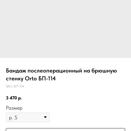
Бандаж послеоперационный на брюшную
стенку Orto БП-114
SKU:
БП-114
3 470
р.
Размер